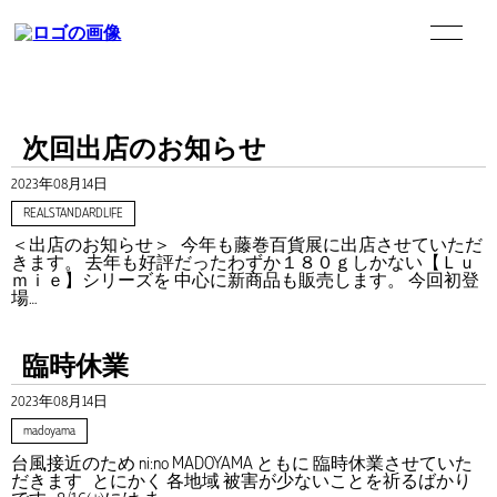
PICKUP
次回出店のお知らせ
ピックアップ
電話番号：
電話番号：
2023年08月14日
0569-77-0157
0569-34-9980
REALSTANDARDLIFE
NI:NO
住所：
住所：
＜出店のお知らせ＞ 今年も藤巻百貨展に出店させていただ
ニーノ
愛知県常滑市陶郷町1-1
愛知県常滑市栄町3-111
きます。 去年も好評だったわずか１８０ｇしかない【Ｌｕ
ｍｉｅ】シリーズを 中心に新商品も販売します。 今回初登
場…
営業時間：
営業時間：
MADOYAMA
10時00分～17時00分
10時00分～17時00分
マドヤマ
臨時休業
REALSTANDARDLIFE
2023年08月14日
リアルスタンダードライフ公式オンラインショップ
madoyama
台風接近のため ni:no MADOYAMA ともに 臨時休業させていた
だきます とにかく 各地域 被害が少ないことを祈るばかり